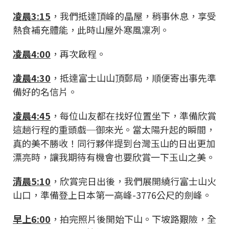
凌晨3:15
，我們抵達頂峰的晶屋，稍事休息，享受
熱食補充體能，此時山屋外寒風凜冽。
凌晨4:00
，再次啟程。
凌晨4:30
，抵達富士山山頂郵局，順便寄出事先準
備好的名信片。
凌晨4:45
，每位山友都在找好位置坐下，準備欣賞
這趟行程的重頭戲─御來光。當太陽升起的瞬間，
真的美不勝收！同行夥伴提到台灣玉山的日出更加
漂亮時，讓我期待有機會也要欣賞一下玉山之美。
清晨5:10
，欣賞完日出後，我們展開繞行富士山火
山口，準備登上日本第一高峰-3776公尺的劍峰。
早上6:00
，拍完照片後開始下山。下坡路艱險，全