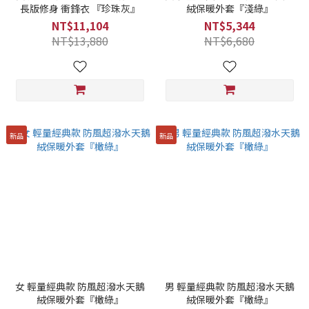
長版修身 衝鋒衣 『珍珠灰』
絨保暖外套『淺綠』
NT$11,104
NT$5,344
NT$13,880
NT$6,680
新品
新品
女 輕量經典款 防風超潑水天鵝
男 輕量經典款 防風超潑水天鵝
絨保暖外套『橄綠』
絨保暖外套『橄綠』