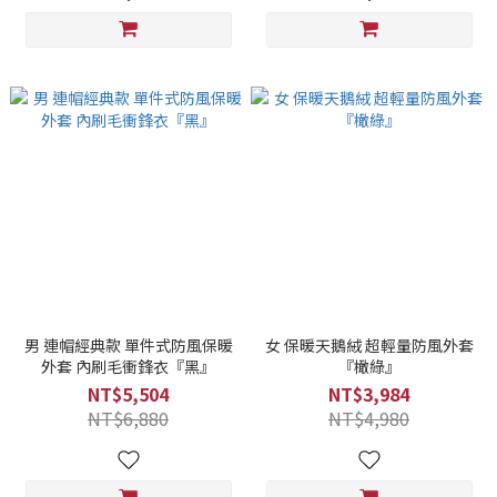
男 連帽經典款 單件式防風保暖
女 保暖天鵝絨 超輕量防風外套
外套 內刷毛衝鋒衣『黑』
『橄綠』
NT$5,504
NT$3,984
NT$6,880
NT$4,980