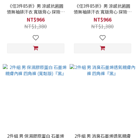
《任3件85折》男 涼感抗菌圓
《任3件85折》男 涼感抗菌圓
領無袖排汗衣 寬版背心 探險等
領無袖排汗衣 寬版背心 探險等
高線印花『鐵灰』.
高線印花『淺灰』.
NT$966
NT$966
NT$1,380
NT$1,380
2件組 男 保濕膠原蛋白 石墨烯
2件組 男 消臭石墨烯透氣親膚