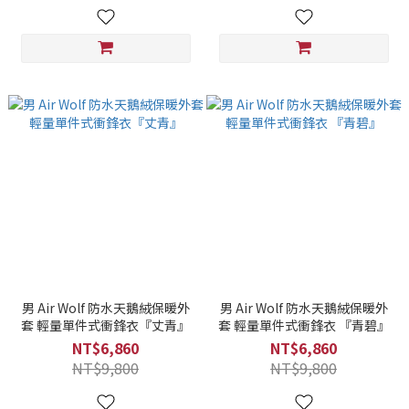
男 Air Wolf 防水天鵝絨保暖外
男 Air Wolf 防水天鵝絨保暖外
套 輕量單件式衝鋒衣『丈青』
套 輕量單件式衝鋒衣 『青碧』
NT$6,860
NT$6,860
NT$9,800
NT$9,800