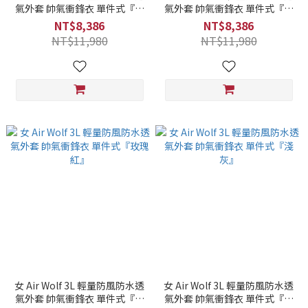
氣外套 帥氣衝鋒衣 單件式『淺
氣外套 帥氣衝鋒衣 單件式『極
灰』
光灰』
NT$8,386
NT$8,386
NT$11,980
NT$11,980
女 Air Wolf 3L 輕量防風防水透
女 Air Wolf 3L 輕量防風防水透
氣外套 帥氣衝鋒衣 單件式『玫
氣外套 帥氣衝鋒衣 單件式『淺