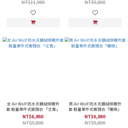
NT$11,980
NT$9,800
女 Air Wolf 防水天鵝絨保暖外
男 Air Wolf 防水天鵝絨保暖外
套 輕量單件式衝鋒衣 『丈青』
套 輕量單件式衝鋒衣『橄綠』
NT$6,860
NT$6,860
NT$9,800
NT$9,800