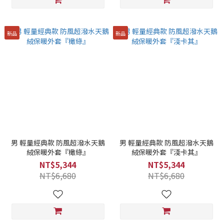
新品
新品
男 輕量經典款 防風超潑水天鵝
男 輕量經典款 防風超潑水天鵝
絨保暖外套『橄綠』
絨保暖外套『淺卡其』
NT$5,344
NT$5,344
NT$6,680
NT$6,680