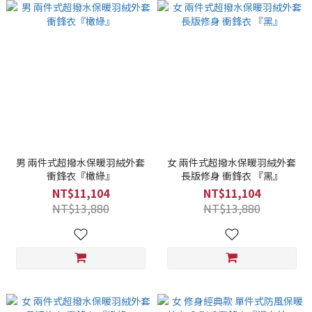
男 兩件式超撥水保暖羽絨外套
女 兩件式超撥水保暖羽絨外套
衝鋒衣『橄綠』
長版修身 衝鋒衣 『黑』
NT$11,104
NT$11,104
NT$13,880
NT$13,880