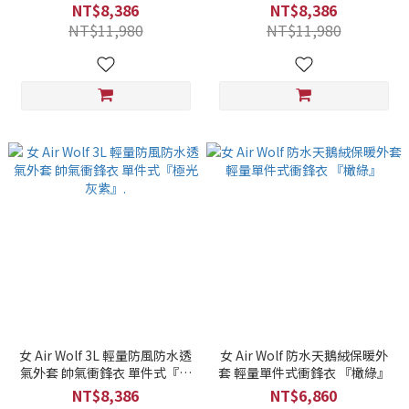
瑰紅』
灰』
NT$8,386
NT$8,386
NT$11,980
NT$11,980
女 Air Wolf 3L 輕量防風防水透
女 Air Wolf 防水天鵝絨保暖外
氣外套 帥氣衝鋒衣 單件式『極
套 輕量單件式衝鋒衣 『橄綠』
光灰紫』.
NT$8,386
NT$6,860