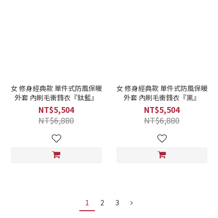
女 修身經典款 單件式防風保暖
女 修身經典款 單件式防風保暖
外套 內刷毛衝鋒衣『鈦藍』
外套 內刷毛衝鋒衣『黑』
NT$5,504
NT$5,504
NT$6,880
NT$6,880
1
2
3