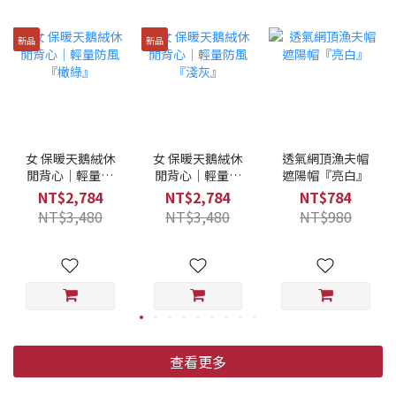
新品
新品
女 保暖天鵝絨休
女 保暖天鵝絨休
透氣網頂漁夫帽
閒背心｜輕量防
閒背心｜輕量防
遮陽帽『亮白』
風『橄綠』
風『淺灰』
NT$2,784
NT$2,784
NT$784
NT$3,480
NT$3,480
NT$980
查看更多