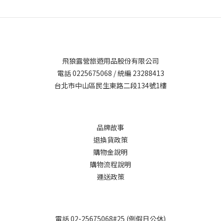
名，被譽為東方的朝聖之道。( 圖片來源 : 田邊市熊野觀光旅遊局 )我
選擇的是最經典的「中邊路」路線，三天的行程從那智山出發，一
路走到熊野本宮大社，沿途涵蓋古道三個最具代表性的路段。這段
旅程，不只是健行，更是精神與文化的洗禮。Day 1：那智山朝聖路
段｜視覺與心靈的雙重震撼📍路線 ：大門坂 → 熊野那智大社 → 青
飛狼露營旅遊用品股份有限公司
岸渡寺 → 三重塔 → 飛瀧神社（那智瀑布）• 總距離 ：約 3–4 公里
電話 0225675068 / 統編 23288413
（單程）• 所需時間 ：2.5～3 小時（含參觀）• 難度 ：低至中
台北市中山區民生東路二段134號1樓
（大門坂為階梯陡坡）一踏上大門坂，鋪著濕潤青苔的石板道就在
兩側高聳的杉林簇擁下展開，瞬間讓人置身於古老的時空中。這裡
曾是朝聖者的入口，如今仍保留著神聖與莊嚴的氣息。走過熊野那
智大社與青岸渡寺，三重塔與那智瀑布的經典畫面赫然出現在眼
品牌故事
前，真的會讓人不自覺停下腳步、屏息讚嘆。那智瀑布高達133公
退換貨政策
尺，是日本三大名瀑之一，轟隆的水聲彷彿在訴說著神話故事。站
購物金說明
在拜觀台上，我感受到「自然即神明」的深刻信仰。Day 2：中邊路
購物流程說明
初段｜體力與信仰的考驗📍路線 ：滝尻王子 → 高原 → 牛馬童子 →
運送政策
中宿村（13km）•總距離 ：約13km•時間 ：約 6 小時（含休息）
•難度 ：中等偏上（多處爬坡、林間路）第二天正式進入中邊路的
經典段落。滝尻王子是傳統朝聖的起點，一開始就是連續上坡，走
電話 02-25675068#25 (例假日公休)