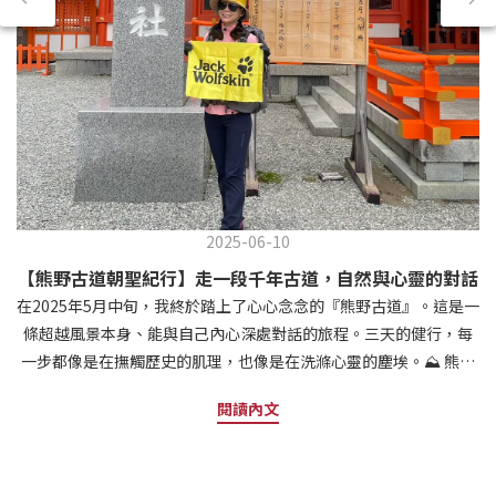
2025-06-10
【熊野古道朝聖紀行】走一段千年古道，自然與心靈的對話
在2025年5月中旬，我終於踏上了心心念念的『熊野古道』。這是一
條超越風景本身、能與自己內心深處對話的旅程。三天的健行，每
一步都像是在撫觸歷史的肌理，也像是在洗滌心靈的塵埃。⛰ 熊野
古道是什麼？為什麼我選擇來這裡？熊野古道位於日本紀伊半島南
閱讀內文
部，橫跨和歌山、三重與奈良三縣，是通往熊野三山（熊野本宮大
社、熊野那智大社、熊野速玉大社）的古老朝聖路。它不只是日本
三大古道之一，更是世界文化遺產之一，與西班牙的聖雅各之路齊