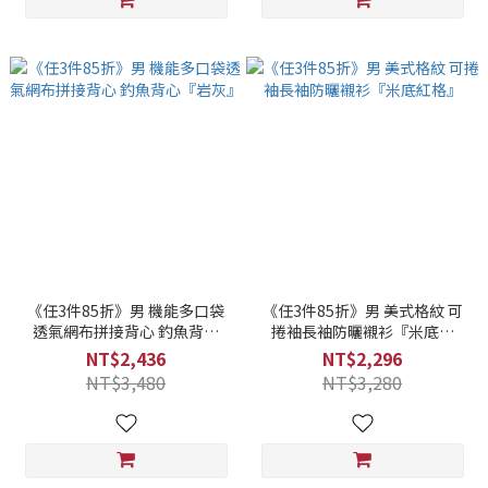
《任3件85折》男 機能多口袋
《任3件85折》男 美式格紋 可
透氣網布拼接背心 釣魚背心
捲袖長袖防曬襯衫『米底紅
『岩灰』
格』
NT$2,436
NT$2,296
NT$3,480
NT$3,280