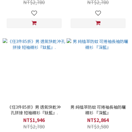
NT$2,780
NT$2,780
《任3件85折》男 透氣快乾沖
男 純植萃防蚊 可捲袖長袖防曬
孔拼接 短袖襯衫『鈦藍』.
襯衫 『深藍』
NT$1,946
NT$2,864
NT$2,780
NT$3,580