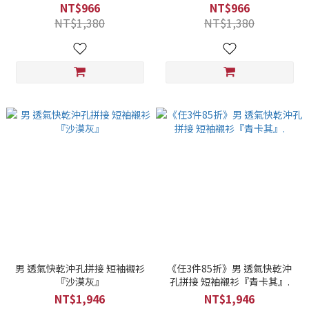
高線印花『鐵灰』.
高線印花『淺灰』.
NT$966
NT$966
NT$1,380
NT$1,380
男 透氣快乾沖孔拼接 短袖襯衫
《任3件85折》男 透氣快乾沖
『沙漠灰』
孔拼接 短袖襯衫『青卡其』.
NT$1,946
NT$1,946