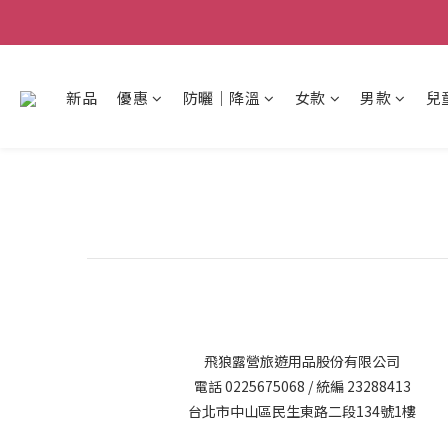
新品
優惠
防曬│降溫
女款
男款
兒
飛狼露營旅遊用品股份有限公司
電話 0225675068 / 統編 23288413
台北市中山區民生東路二段134號1樓