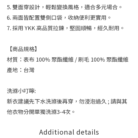
5. 雙面穿設計，輕鬆變換風格，適合多元場合。
6. 兩面皆配置雙側口袋，收納便利更實用。
7. 採用 YKK 高品質拉鍊，堅固順暢，經久耐用。
【商品規格】
材質：表布 100% 聚酯纖維 / 刷毛 100% 聚酯纖維
產地：台灣
洗滌小叮嚀:
新衣建議先下水洗滌後再穿，勿浸泡過久 ; 請與其
他衣物分開單獨洗滌3-4次。
Additional details