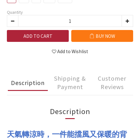
Quantity
ADD TO CART
BUY NOW
Add to Wishlist
Shipping &
Customer
Description
Payment
Reviews
Description
天氣轉涼時，一件能擋風又保暖的背