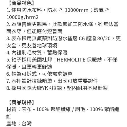
【商品特色】
1. 使用防水布料，防水 ≧ 10000mm；透氣 ≧
10000g/hrm2
2. 為讓售價更親民，此款無加工防水條，雖無法當
雨衣穿，但能應付短暫雨
3. 表布採用無氟藥劑防潑水塗層 C6 超潑 80/20，更
安全，更友善地球環境
4. 內裡刷毛材質，蓄熱保暖
5. 袖子採用美國杜邦 THERMOLITE 保暖紗，不僅
保暖，且更輕更舒適
6. 帽為可拆式，可依需求調整
7. 內裡設計拉鍊暗袋，出國可放重要證件
8. 採用國際大廠YKK拉鍊，堅固耐用不易斷裂
【商品規格】
材質
：表布 -
100% 聚酯纖維 / 刷毛 - 100% 聚酯纖
維
產地
：台灣