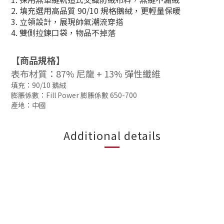
2. 填充選用高品質 90/10 規格鵝絨，更輕量保暖
3. 立領設計，展現帥氣潮流穿搭
4. 雙側拉鍊口袋，物品不掉落
【商品規格】
表布材質：
87% 尼龍 + 13% 彈性纖維
填充：90/10 鵝絨
膨脹係數：Fill Power 膨脹係數 650-700
產地：中國
Additional details