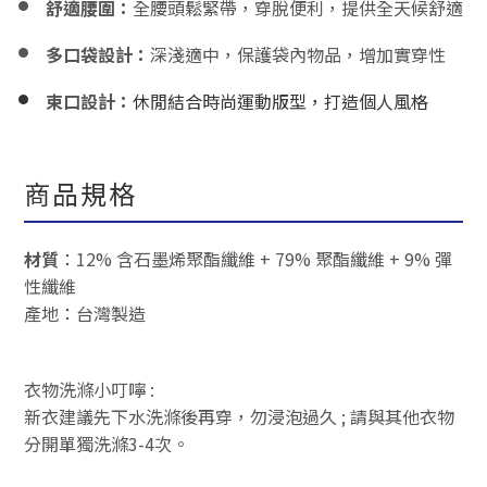
舒適腰圍：
全腰頭鬆緊帶，穿脫便利，提供全天候舒適
多口袋設計：
深淺適中，保護袋內物品，增加實穿性
束口設計：
休閒結合時尚運動版型，打造個人風格
商品規格
材質
：
12% 含石墨烯聚酯纖維 + 79% 聚酯纖維 + 9% 彈
性纖維
產地：台灣製造
衣物洗滌小叮嚀 :
新衣建議先下水洗滌後再穿，勿浸泡過久 ; 請與其他衣物
分開單獨洗滌3-4次。