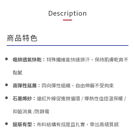
Description
商品特色
吸排透氣快乾：
特殊纖維能快速排汗，保持肌膚乾爽不
黏膩
高彈性延展：
四向彈性組織，自由伸展不受拘束
石墨烯紗
：
遠紅外線促進微循環 / 導熱性佳控溫保暖 /
抑菌消臭 /防靜電
挺版有型：
布料結構有挺度且扎實，穿出高級質感