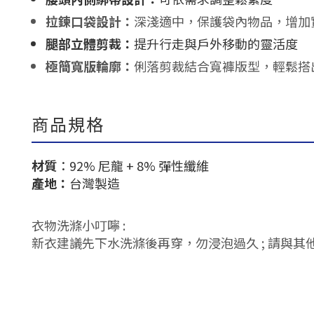
拉鍊口袋設計：
深淺適中，保護袋內物品，增加
腿部立體剪裁：
提升行走與戶外移動的靈活度
極簡寬版輪廓：
俐落剪裁結合寬褲版型，輕鬆搭
商品規格
材質
：92% 尼龍 + 8% 彈性纖維
產地：
台灣製造
衣物洗滌小叮嚀 :
新衣建議先下水洗滌後再穿，勿浸泡過久 ; 請與其