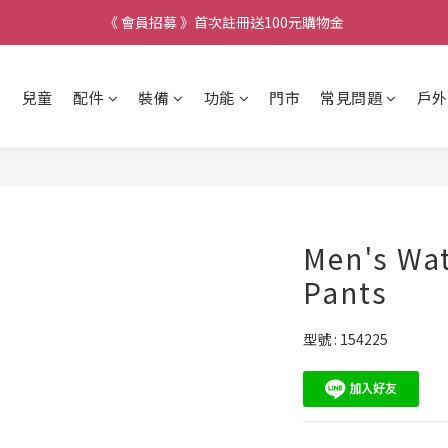
《 會員招募 》首次註冊送100元購物金
兒童
配件
裝備
功能
門市
常見問題
戶外
Men's Wat
Pants
型號 : 154225