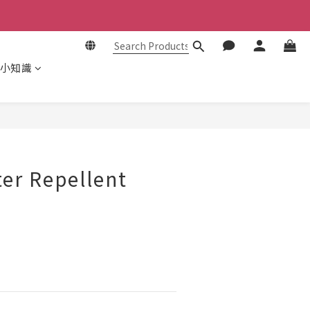
小知識
BUY NOW
er Repellent