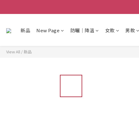
新品
New Page
防曬│降溫
女款
男款
View All
/
新品