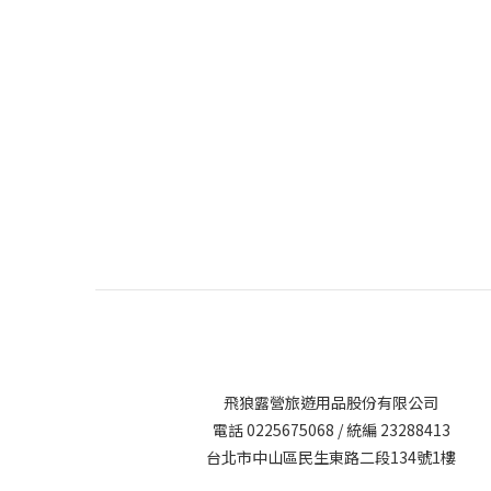
飛狼露營旅遊用品股份有限公司
電話 0225675068 / 統編 23288413
台北市中山區民生東路二段134號1樓