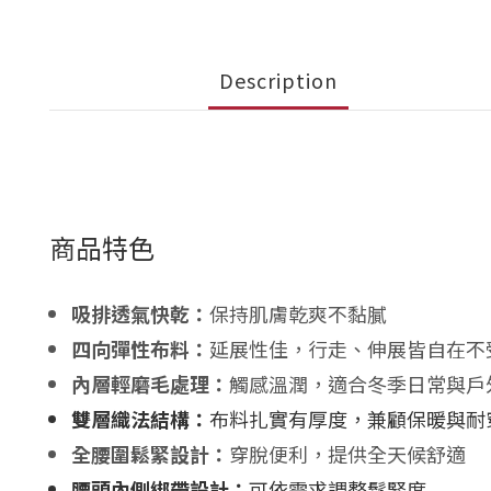
Description
商品特色
吸排透氣快乾：
保持肌膚乾爽不黏膩
四向彈性布料：
延展性佳，行走、伸展皆自在不
內層輕磨毛處理：
觸感溫潤，適合冬季日常與戶
雙層織法結構：
布料扎實有厚度，兼顧保暖與耐
全腰圍鬆緊設計：
穿脫便利，提供全天候舒適
腰頭內側綁帶設計：
可依需求調整鬆緊度