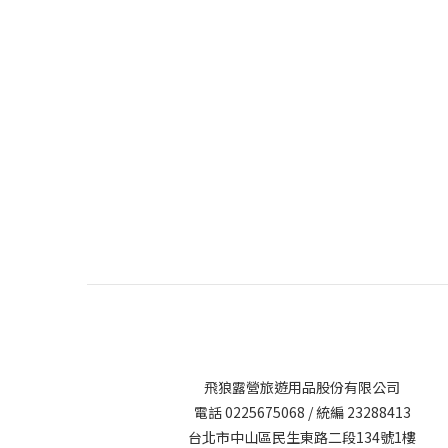
飛狼露營旅遊用品股份有限公司
電話 0225675068 / 統編 23288413
台北市中山區民生東路二段134號1樓