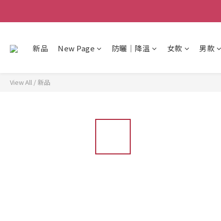
新品
New Page
防曬│降溫
女款
男款
View All
/
新品