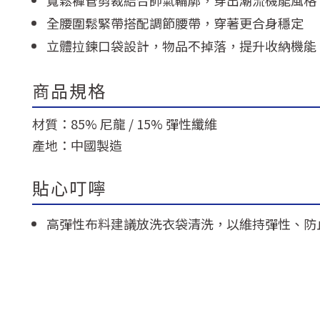
寬鬆褲管剪裁結合帥氣輪廓，穿出潮流機能風格
全腰圍鬆緊帶搭配調節腰帶，穿著更合身穩定
立體拉鍊口袋設計，物品不掉落，提升收納機能
商品規格
材質：85% 尼龍 / 15% 彈性纖維
產地：中國製造
貼心叮嚀
高彈性布料建議放洗衣袋清洗，以維持彈性、防