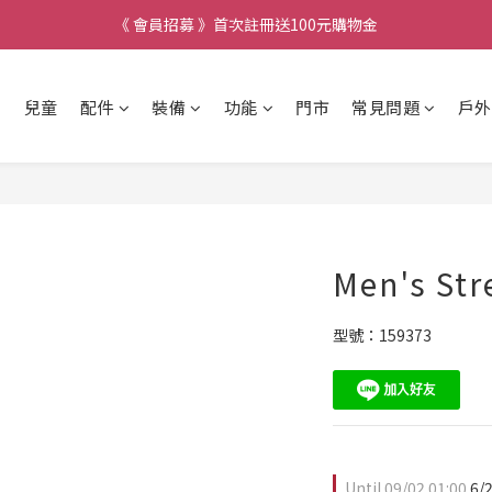
《 會員招募 》首次註冊送100元購物金
兒童
配件
裝備
功能
門市
常見問題
戶外
Men's Str
型號：159373
Until
09/02 01:00
6/