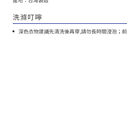
產地：
台灣製造
洗滌叮嚀
深色衣物建議先清洗後再穿,請勿長時間浸泡；前