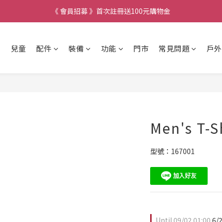
《 會員招募 》首次註冊送100元購物金
兒童
配件
裝備
功能
門市
常見問題
戶外
Men's T-S
型號：167001
Until
09/02 01:00
6/