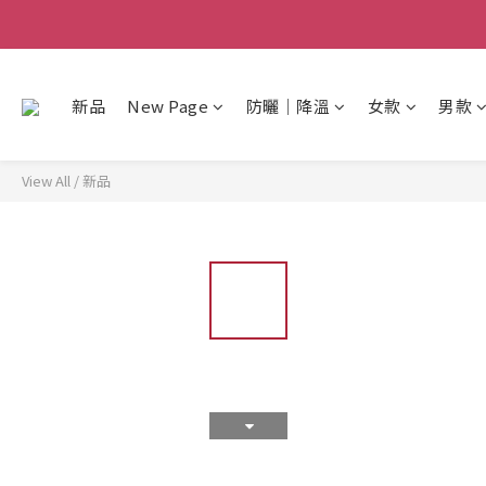
新品
New Page
防曬│降溫
女款
男款
View All
/
新品