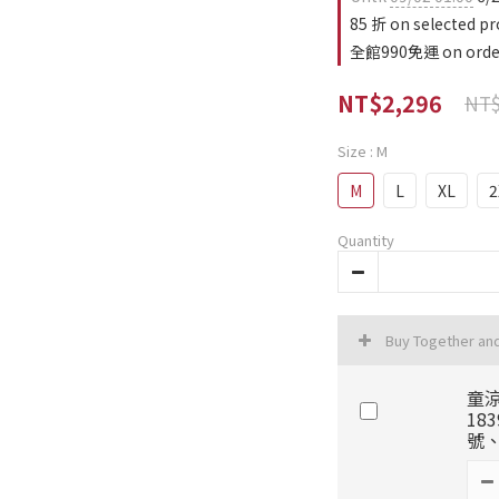
85 折 on selected pr
全館990免運 on orde
NT$2,296
NT$
Size
: M
M
L
XL
2
Quantity
Buy Together an
童涼
18
號、