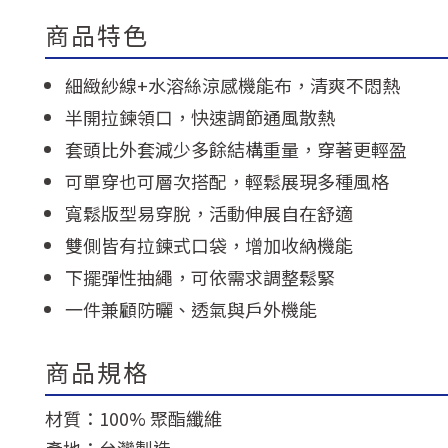
商品特色
細緻紗線+水溶絲涼感機能布，清爽不悶熱
半開拉鍊領口，快速調節通風散熱
套頭比外套減少多餘結構重量，穿著更輕盈
可單穿也可層次搭配，輕鬆展現多種風格
寬鬆版型易穿脫，活動伸展自在舒適
雙側皆有拉鍊式口袋，增加收納機能
下擺彈性抽繩，可依需求調整鬆緊
一件兼顧防曬、透氣與戶外機能
商品規格
材質：100% 聚酯纖維