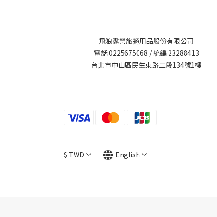
飛狼露營旅遊用品股份有限公司
電話 0225675068 / 統編 23288413
台北市中山區民生東路二段134號1樓
$
TWD
English