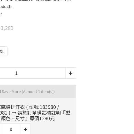
oducts
r
3,280
XL
d Save More
(At most 1 item(s))
感棉排汗衣 ( 型號 183980 /
3981 ) → 請於訂單備註欄註明『型
顏色、尺寸』原價1280元