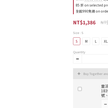
85 折 on selected pr
全館990免運 on orde
NT$1,386
NT$
Size
: S
S
M
L
XL
Quantity
Buy Together an
童涼
18
號、