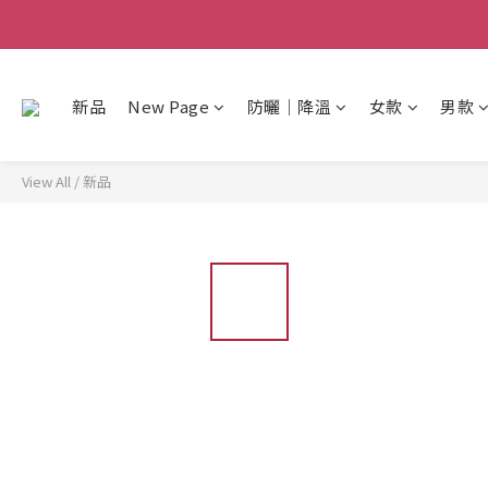
新品
New Page
防曬│降溫
女款
男款
View All
/
新品