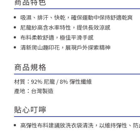
商品特色
吸濕、排汗、快乾，確保運動中保持舒適乾爽
尼龍紗高含水率特性，提供長效涼感
布料柔軟舒適，極佳平滑手感
清新爬山趣印花，展現戶外探索精神
商品規格
材質：92% 尼龍 / 8% 彈性纖維
產地：台灣製造
貼心叮嚀
高彈性布料建議放洗衣袋清洗，以維持彈性、防