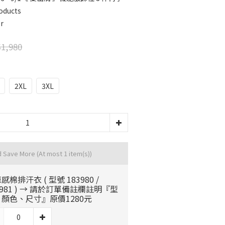
oducts
r
1,980
2XL
3XL
d Save More
(At most 1 item(s))
感棉排汗衣 ( 型號 183980 /
3981 ) → 請於訂單備註欄註明『型
顏色、尺寸』原價1280元