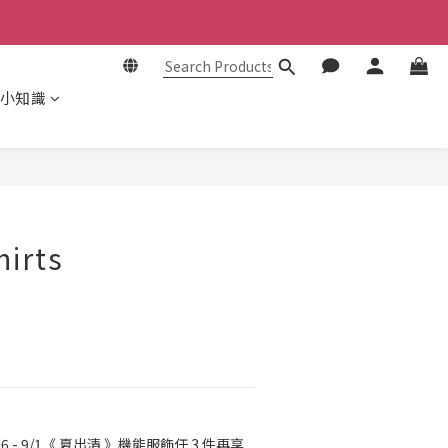
小知識
BUY NOW
hirts
26 - 9/1《 夏出清 》機能服飾任 3 件再享