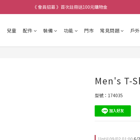
《 會員招募 》首次註冊送100元購物金
兒童
配件
裝備
功能
門市
常見問題
戶外
Men's T-S
型號：174035
Until
09/02 01:00
6/