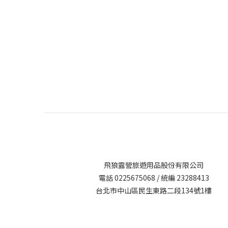
飛狼露營旅遊用品股份有限公司
電話 0225675068 / 統編 23288413
台北市中山區民生東路二段134號1樓