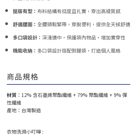
挺版有型：
布料結構有挺度且扎實，穿出高級質感
舒適腰圍：
全腰頭鬆緊帶，穿脫便利，提供全天候舒適
多口袋設計：
深淺適中，保護袋內物品，增加實穿性
機能收納：
多口袋設計搭配側腿袋，打造個人風格
商品規格
材質
：
12% 含石墨烯聚酯纖維 + 79% 聚酯纖維 + 9% 彈
性纖維
產地：台灣製造
衣物洗滌小叮嚀 :