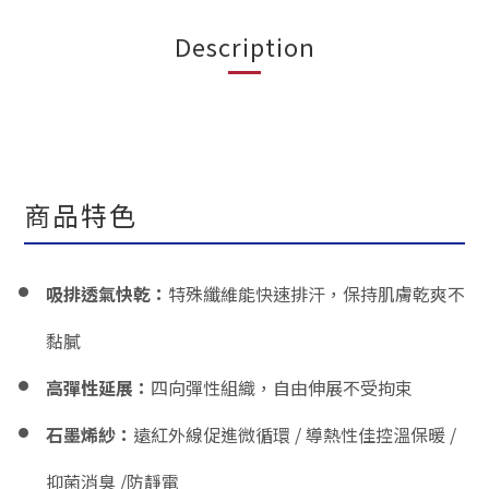
Description
商品特色
吸排透氣快乾：
特殊纖維能快速排汗，保持肌膚乾爽不
黏膩
高彈性延展：
四向彈性組織，自由伸展不受拘束
石墨烯紗
：
遠紅外線促進微循環 / 導熱性佳控溫保暖 /
抑菌消臭 /防靜電