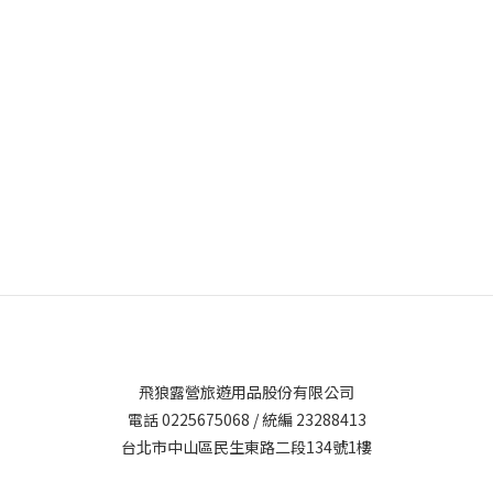
飛狼露營旅遊用品股份有限公司
電話 0225675068 / 統編 23288413
台北市中山區民生東路二段134號1樓