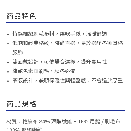
商品特色
特選細緻刷毛布料，柔軟手感，溫暖舒適
低飽和經典格紋，
時尚百搭，易於搭配各種風格
服飾
雙面戴設計，可依場合選擇，提升實用性
棕駝色素面刷毛，秋冬必備
窄版設計，
兼顧保暖性與輕盈感，不會過於厚重
商品規格
材質：
格紋布
84% 聚酯纖維 + 16
% 尼龍 / 刷毛布
100
% 聚酯纖維