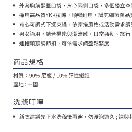
外套胸前翻蓋口袋，背心兩側口袋，多個獨立空
採用高品質YKK拉鍊，順暢耐用，講究細節與品
背心可調式下擺束繩，依穿搭風格或活動需求調
男女適用，結合機能與潮流感，日常通勤、旅行
連帽頭頂調節扣，可依需求調整鬆緊度
商品規格
材質：90% 尼龍 / 10% 彈性纖維
產地 : 中國
洗滌叮嚀
新衣建議先下水洗滌後再穿，勿浸泡過久 ; 請與