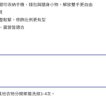
間可收納手機、錢包與隨身小物，解放雙手更自由
質
整鬆緊，修飾比例更有型
、露營皆適合
其他衣物分開單獨洗滌3-4次。