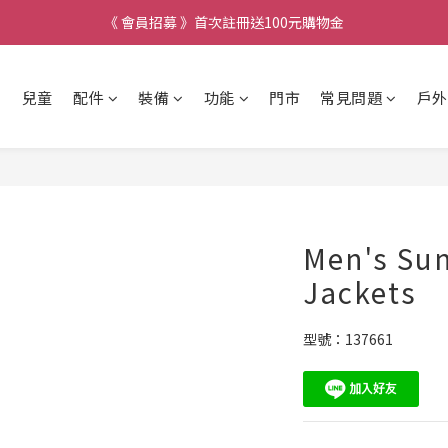
《 會員招募 》首次註冊送100元購物金
兒童
配件
裝備
功能
門市
常見問題
戶外
Men's Sun
Jackets
型號：137661