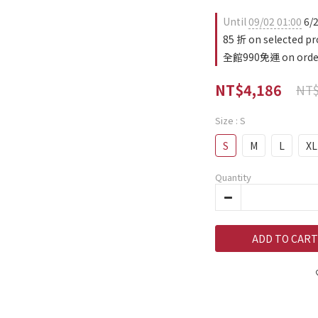
Until
09/02 01:00
6/
85 折 on selected pr
全館990免運 on orde
NT$4,186
NT$
Size
: S
S
M
L
XL
Quantity
ADD TO CART