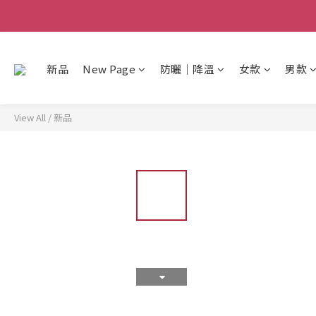
新品
New Page
防曬│降溫
女款
男款
View All
/
新品