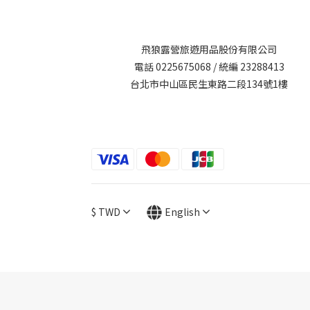
飛狼露營旅遊用品股份有限公司
電話 0225675068 / 統編 23288413
台北市中山區民生東路二段134號1樓
$
TWD
English