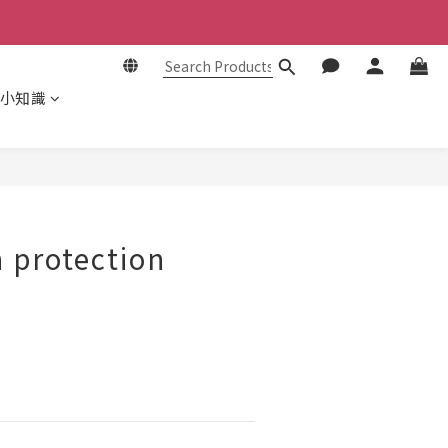
小知識
BUY NOW
 protection