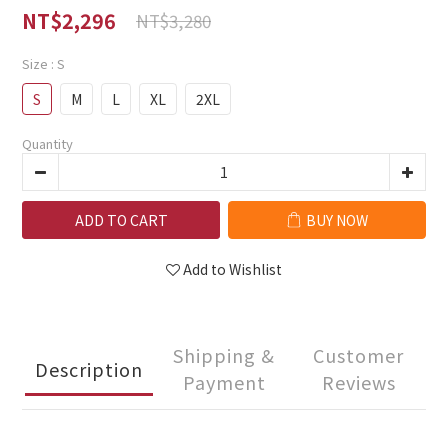
NT$2,296
NT$3,280
Size
: S
S
M
L
XL
2XL
Quantity
ADD TO CART
BUY NOW
Add to Wishlist
Shipping &
Customer
Description
Payment
Reviews