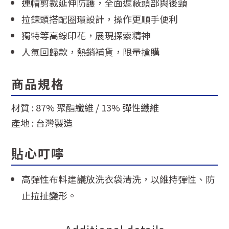
連帽剪裁延伸防護，全面遮蔽頭部與後頸
拉鍊頭搭配圈環設計，操作更順手便利
獨特等高線印花，展現探索精神
人氣回歸款，熱銷補貨，限量搶購
商品規格
材質 : 87% 聚酯纖維 / 13% 彈性纖維
產地 :
台灣製造
貼心叮嚀
高彈性布料建議放洗衣袋清洗，以維持彈性、防
止拉扯變形。