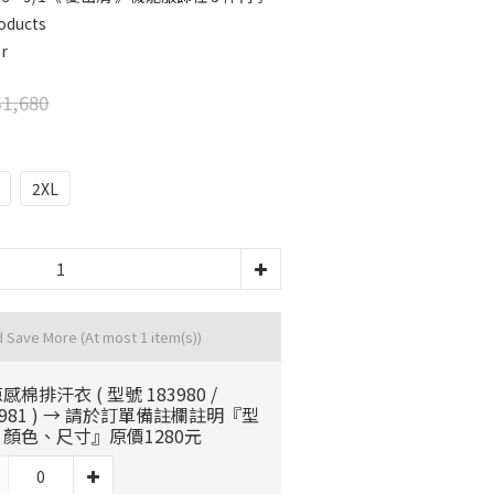
oducts
r
1,680
2XL
d Save More
(At most 1 item(s))
感棉排汗衣 ( 型號 183980 /
3981 ) → 請於訂單備註欄註明『型
顏色、尺寸』原價1280元