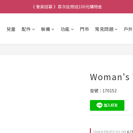
《 會員招募 》首次註冊送100元購物金
兒童
配件
裝備
功能
門市
常見問題
戶外
Woman's 
型號：170152
Until
09/02 01:00
6/