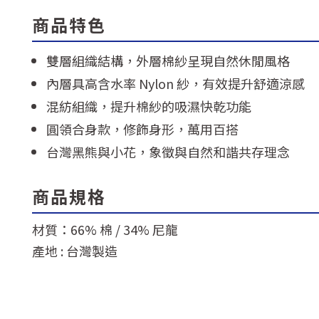
商品特色
雙層組織結構，外層棉紗呈現自然休閒風格
內層具高含水率 Nylon 紗，有效提升舒適涼感
混紡組織，提升棉紗的吸濕快乾功能
圓領合身款，修飾身形，萬用百搭
台灣黑熊與小花，象徵與自然和諧共存理念
商品規格
材質：66% 棉 / 34% 尼龍
產地 : 台灣製造