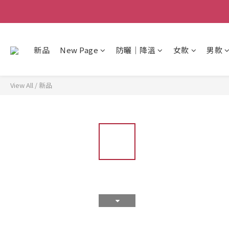
新品
New Page
防曬│降溫
女款
男款
View All
/
新品