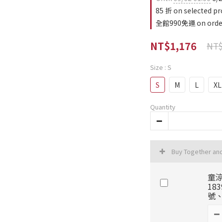
85 折 on selected pr
全館990免運 on orde
NT$1,176
NT$
Size
: S
S
M
L
XL
Quantity
Buy Together an
童涼
18
號、