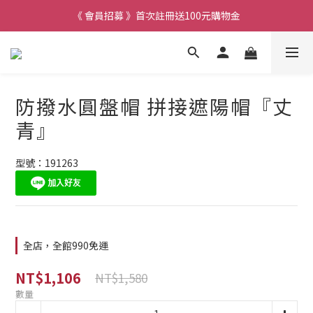
《 會員招募 》首次註冊送100元購物金
防撥水圓盤帽 拼接遮陽帽『丈
青』
型號：191263
全店，全館990免運
NT$1,106
NT$1,580
數量