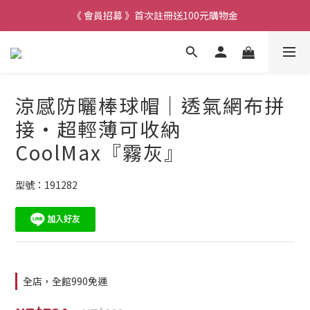
《 會員招募 》首次註冊送100元購物金
涼感防曬棒球帽｜透氣網布拼
接・超輕薄可收納
CoolMax『霧灰』
型號：191282
全店，全館990免運