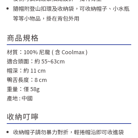
隨帽附登山扣環及收納袋，可收納帽子、小水瓶
等等小物品，掛在背包外用
商品規格
材質：100% 尼龍 ( 含 Coolmax )
適合頭圍：約 55~63cm
帽深：約 11 cm
鴨舌長度：8 cm
重量：僅 58g
產地 : 中國
收納叮嚀
收納帽子請勿暴力對折，輕捲帽沿即可收進袋