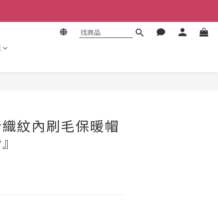
識
立即購買
針織紋內刷毛保暖帽
粉』