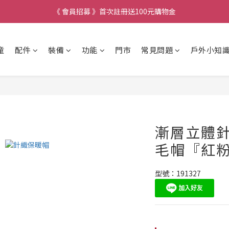
《 會員招募 》首次註冊送100元購物金
童
配件
裝備
功能
門市
常見問題
戶外小知
漸層立體
毛帽『紅
型號：191327