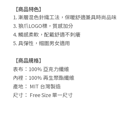
【商品特色
】
1. 漸層混色針織工法，
保暖舒適兼具時尚品味
3. 狼爪
LOGO標，質感加分
4.
觸感柔軟，配戴舒適不刺癢
5.
具彈性，帽圍男女適用
【商品規格】
表布：100% 亞克力纖維
內裡：100% 再生聚酯纖維
產地
： MIT 台灣製造
尺寸： Free Size 單一尺寸