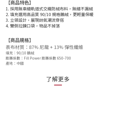
【商品特色】
1. 採用無車縫軌道式交織防絨布料，無縫不漏絨
2. 填充選用高品質 90/10 規格鵝絨，更輕量保暖
3. 立領設計，展現帥氣潮流穿搭
4. 雙側拉鍊口袋，物品不掉落
【商品規格】
表布材質：
87% 尼龍 + 13% 彈性纖維
填充：90/10 鵝絨
膨脹係數：Fill Power 膨脹係數 650-700
產地：中國
了解更多