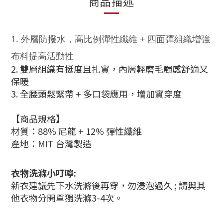
商品描述
1.
外層防撥水，高比例彈性纖維 + 四面彈組織增強
布料提高活動性
2. 雙層組織有挺度且扎實，內層輕磨毛觸感舒適又
保暖
3. 全腰頭鬆緊帶 + 多口袋應用，增加實穿度
【商品規格】
材質：88% 尼龍 + 12% 彈性纖維
產地：MIT 台灣製造
衣物洗滌小叮嚀:
新衣建議先下水洗滌後再穿，勿浸泡過久 ; 請與其
他衣物分開單獨洗滌3-4次。