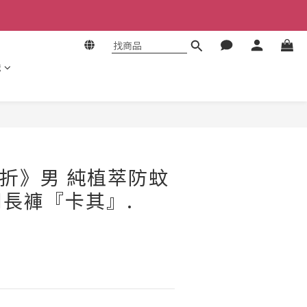
識
立即購買
5折》男 純植萃防蚊
長褲『卡其』.