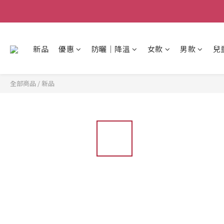
新品
優惠
防曬│降溫
女款
男款
兒
全部商品
/
新品