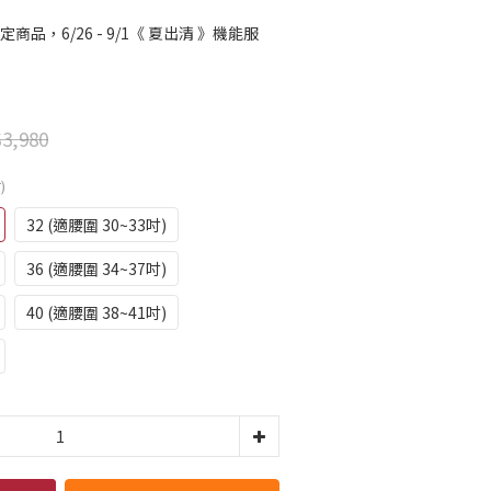
定商品，6/26 - 9/1《 夏出清 》機能服
3,980
)
32 (適腰圍 30~33吋)
36 (適腰圍 34~37吋)
40 (適腰圍 38~41吋)