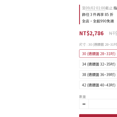
至
09/02 01:00
截止
指
飾任 3 件再享 85 折
全店，全館990免運
NT$2,786
NT$
尺寸
: 30 (適腰圍 28~31吋
30 (適腰圍 28~31吋)
34 (適腰圍 32~35吋)
38 (適腰圍 36~39吋)
42 (適腰圍 40~43吋)
數量