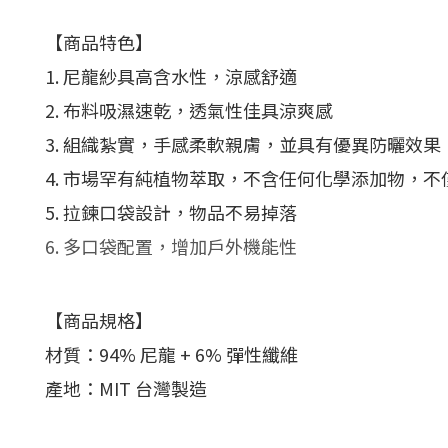
【商品特色】
1. 尼龍紗具高含水性，涼感舒適
2. 布料吸濕速乾，透氣性佳具涼爽感
3. 組織紮實，手感柔軟親膚，並具有優異防曬效果
4. 市場罕有純植物萃取，不含任何化學添加物，
5. 拉鍊口袋設計，物品不易掉落
6. 多口袋配置，增加戶外機能性
【商品規格】
材質：94% 尼龍 + 6% 彈性纖維
產地：MIT 台灣製造