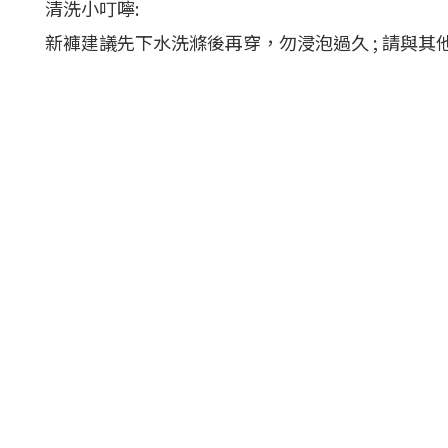
清洗小叮嚀:
新褲建議先下水洗滌後再穿，勿浸泡過久 ; 請與其