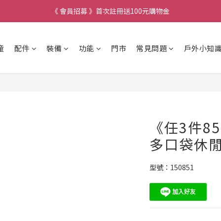
《 會員招募 》首次註冊送100元購物金
童
配件
裝備
功能
門市
常見問題
戶外小知
《任3件8
多口袋休閒
型號：150851