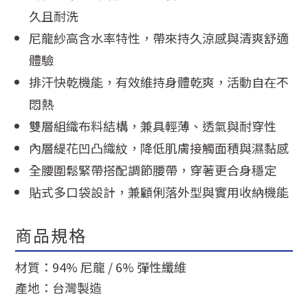
久且耐洗
尼龍紗高含水率特性，帶來持久涼感與清爽舒適
體驗
排汗快乾機能，有效維持身體乾爽，活動自在不
悶熱
雙層組織布料結構，兼具輕薄、透氣與耐穿性
內層緹花凹凸織紋，降低肌膚接觸面積與濕黏感
全腰圍鬆緊帶搭配調節腰帶，穿著更合身穩定
貼式多口袋設計，兼顧俐落外型與實用收納機能
商品規格
材質：94% 尼龍 / 6% 彈性纖維
產地：台灣製造