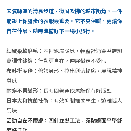
天氣轉涼的清晨步道、微風吹拂的城市街角，一件
能跟上你腳步的衣服最重要。它不只保暖，更讓你
自在伸展、隨時準備好下一場小旅行。
細緻柔軟磨毛：
內裡親膚暖感，輕盈舒適穿著體驗
高彈性紗線：
行動更自在，伸展攀走不受限
布料挺度佳：
修飾身形、拉出俐落輪廓，展現精神
質感
耐穿不易變形：
長時間著穿依舊能保有好版型
日本大和抗菌技術：
有效抑制細菌孳生，遠離惱人
異味
活動自在不磨膚：
四針並縫工法，讓貼膚面平整舒
適好活動