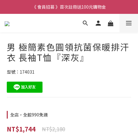
《 會員招募 》首次註冊送100元購物金
男 極簡素色圓領抗菌保暖排汗
衣 長袖T恤『深灰』
型號：174031
全店，全館990免運
NT$1,744
NT$2,180