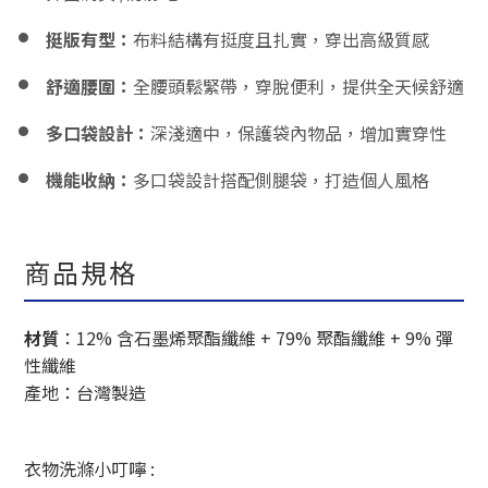
挺版有型：
布料結構有挺度且扎實，穿出高級質感
舒適腰圍：
全腰頭鬆緊帶，穿脫便利，提供全天候舒適
多口袋設計：
深淺適中，保護袋內物品，增加實穿性
機能收納：
多口袋設計搭配側腿袋，打造個人風格
商品規格
材質
：
12% 含石墨烯聚酯纖維 + 79% 聚酯纖維 + 9% 彈
性纖維
產地：台灣製造
衣物洗滌小叮嚀 :