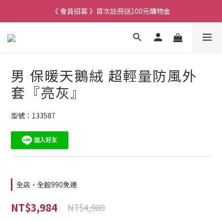
《 會員招募 》首次註冊送100元購物金
男 保暖天鵝絨 超輕量防風外
套『亮灰』
型號：133587
全店，全館990免運
NT$3,984
NT$4,980