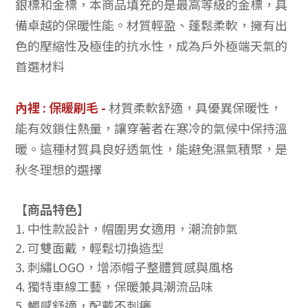
銀標和金標，本商品填充的是最高等級的金標，具
備卓越的保暖性能。材質輕盈、蓬鬆柔軟，擁有出
色的壓縮性及極佳的抗水性，成為戶外極端天氣的
首選材料
內裡 : 保暖刷毛
-
材質柔軟舒適，具優異保暖性，
能有效鎖住熱量，讓穿著者在寒冷的氣候中保持溫
暖。這種材質具良好透氣性，能避免濕氣積聚，是
秋冬理想的選擇
【商品特色】
1. 中性款設計，
帽圍男女適用，潮流帥氣
2. 可雙面戴，輕鬆切換造型
3.
刺繡LOGO
，增添帽子整體質感與風格
4. 獨特車線工藝，保暖兼具潮流品味
5. 觸感舒適，配戴不刺癢