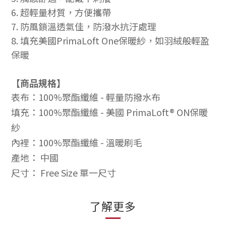
6. 超輕量材質，方便攜帶
7. 防風鎖溫透氣佳，防潑水抗汙處理
8. 填充美國PrimaLoft One保暖紗，如羽絨般輕盈
保暖
【商品規格】
表布：100%聚酯纖維 - 輕量防撥水布
填充
：
100%聚酯纖維 -
美國 PrimaLoft® ON保暖
紗
內裡：
100%聚酯纖維 - 溫暖刷毛
產地
： 中國
尺寸： Free Size 單一尺寸
了解更多