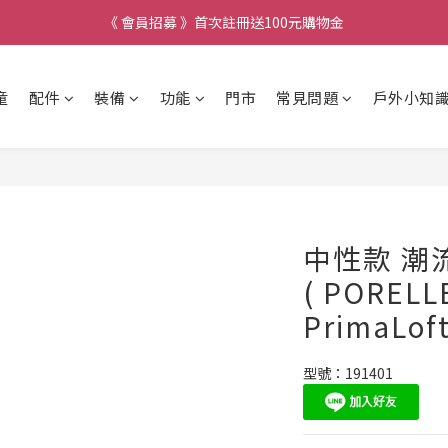
《 會員招募 》首次註冊送100元購物金
童
配件
裝備
功能
門市
常見問題
戶外小知
中性款 潮
( PORELL
PrimaLo
型號：191401