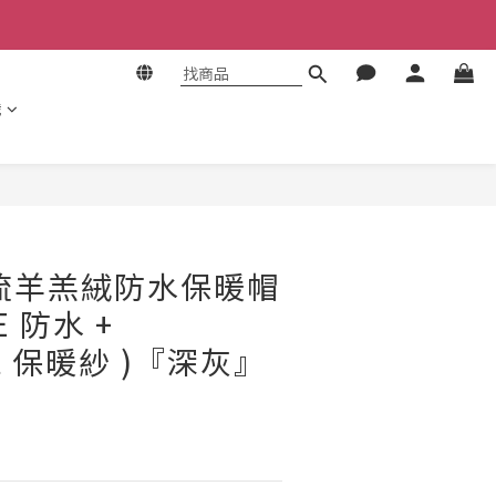
識
立即購買
流羊羔絨防水保暖帽
E 防水 +
ft 保暖紗 )『深灰』