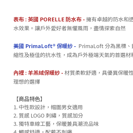
表布 : 英國 PORELLE 防水布 -
擁有卓越的防水和透
水效果。讓戶外愛好者無懼風雨，盡情探索自然
美國 PrimaLoft® 保暖紗 -
PrimaLoft 分
縮性及極佳的抗水性，成為戶外極端天氣的首選材
內裡 : 羊羔絨保暖紗
-
材質柔軟舒適，具優異保暖
理想的選擇
【商品特色】
1. 中性款設計，
帽圍男女適用
2.
質感
LOGO
刺繡
，質感加分
3. 獨特車線工藝，保暖兼具潮流品味
4. 觸感舒適，配戴不刺癢