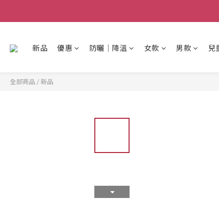
新品
優惠
防曬│降溫
女款
男款
兒
全部商品
/
新品