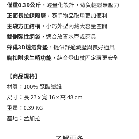
僅重0.39公斤
，輕量化設計，背負輕鬆無壓力
正面長拉鍊隔層
，隨手物品取用更加便利
主袋方正結構
，小巧外型內藏大容量空間
雙側彈性網袋
，適合放置水壺或雨具
蜂巢3D透氣背墊
，提供舒適減壓與良好通風
胸扣附求生哨功能
，結合登山杖固定環更安全
【商品規格】
材質：100% 聚酯纖維
尺寸：長 23 x 寬 16 x 高 48 cm
重量：0.39 KG
產地：孟加拉
了解更多