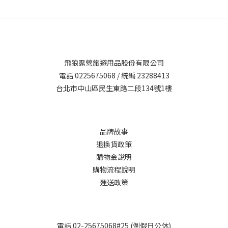
名，被譽為東方的朝聖之道。( 圖片來源 : 田邊市熊野觀光旅遊局 )我
選擇的是最經典的「中邊路」路線，三天的行程從那智山出發，一
路走到熊野本宮大社，沿途涵蓋古道三個最具代表性的路段。這段
旅程，不只是健行，更是精神與文化的洗禮。Day 1：那智山朝聖路
段｜視覺與心靈的雙重震撼📍路線 ：大門坂 → 熊野那智大社 → 青
飛狼露營旅遊用品股份有限公司
岸渡寺 → 三重塔 → 飛瀧神社（那智瀑布）• 總距離 ：約 3–4 公里
電話 0225675068 / 統編 23288413
（單程）• 所需時間 ：2.5～3 小時（含參觀）• 難度 ：低至中
台北市中山區民生東路二段134號1樓
（大門坂為階梯陡坡）一踏上大門坂，鋪著濕潤青苔的石板道就在
兩側高聳的杉林簇擁下展開，瞬間讓人置身於古老的時空中。這裡
曾是朝聖者的入口，如今仍保留著神聖與莊嚴的氣息。走過熊野那
智大社與青岸渡寺，三重塔與那智瀑布的經典畫面赫然出現在眼
品牌故事
前，真的會讓人不自覺停下腳步、屏息讚嘆。那智瀑布高達133公
退換貨政策
尺，是日本三大名瀑之一，轟隆的水聲彷彿在訴說著神話故事。站
購物金說明
在拜觀台上，我感受到「自然即神明」的深刻信仰。Day 2：中邊路
購物流程說明
初段｜體力與信仰的考驗📍路線 ：滝尻王子 → 高原 → 牛馬童子 →
運送政策
中宿村（13km）•總距離 ：約13km•時間 ：約 6 小時（含休息）
•難度 ：中等偏上（多處爬坡、林間路）第二天正式進入中邊路的
經典段落。滝尻王子是傳統朝聖的起點，一開始就是連續上坡，走
電話 02-25675068#25 (例假日公休)