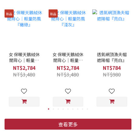
新品
新品
女 保暖天鵝絨休
女 保暖天鵝絨休
透氣網頂漁夫帽
閒背心｜輕量防
閒背心｜輕量防
遮陽帽『亮白』
風『橄綠』
風『淺灰』
NT$2,784
NT$2,784
NT$784
NT$3,480
NT$3,480
NT$980
查看更多