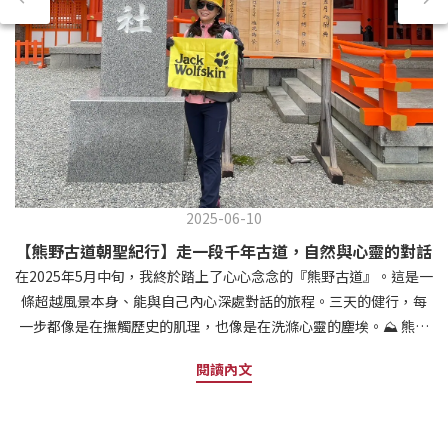
2025-06-10
【熊野古道朝聖紀行】走一段千年古道，自然與心靈的對話
在2025年5月中旬，我終於踏上了心心念念的『熊野古道』。這是一
條超越風景本身、能與自己內心深處對話的旅程。三天的健行，每
一步都像是在撫觸歷史的肌理，也像是在洗滌心靈的塵埃。⛰ 熊野
古道是什麼？為什麼我選擇來這裡？熊野古道位於日本紀伊半島南
閱讀內文
部，橫跨和歌山、三重與奈良三縣，是通往熊野三山（熊野本宮大
社、熊野那智大社、熊野速玉大社）的古老朝聖路。它不只是日本
三大古道之一，更是世界文化遺產之一，與西班牙的聖雅各之路齊