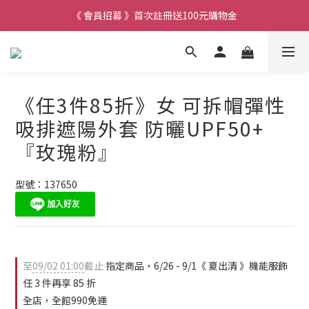
《 會員招募 》首次註冊送100元購物金
《任3件85折》女 可拆帽彈性
吸排遮陽外套 防曬UPF50+
『玫瑰粉』
型號：137650
至
09/02 01:00
截止
指定商品，6/26 - 9/1《 夏出清 》機能服飾
任 3 件再享 85 折
全店，全館990免運