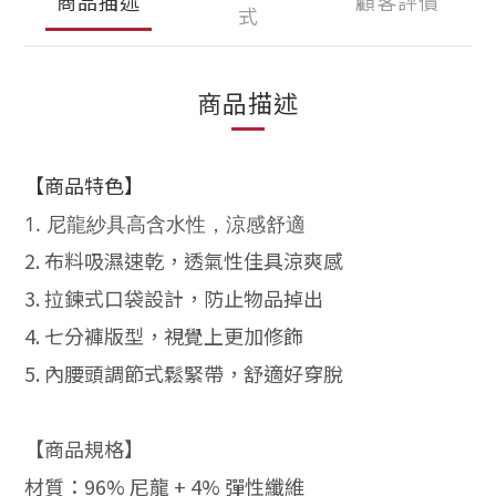
商品描述
顧客評價
式
商品描述
【商品特色
】
1.
尼龍紗具高含水性，涼感舒適
2.
布料吸濕速乾，透氣性佳具涼爽感
3.
拉鍊式
口袋設計，防止物品掉出
4. 七分褲版型，視覺上更加修飾
5.
內腰頭調節式鬆緊帶，舒適好穿脫
【商品規格】
材質：96% 尼龍 + 4% 彈性纖維