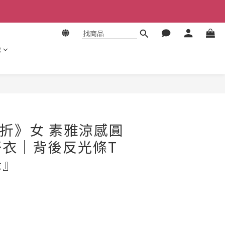
識
立即購買
5折》女 素雅涼感圓
汗衣｜背後反光條T
綠』