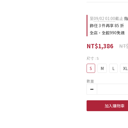
至
09/02 01:00
截止
指
飾任 3 件再享 85 折
全店，全館990免運
NT$1,386
NT$
尺寸
: S
S
M
L
XL
數量
加入購物車