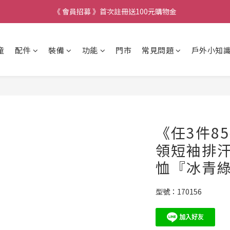
《 會員招募 》首次註冊送100元購物金
童
配件
裝備
功能
門市
常見問題
戶外小知
《任3件8
領短袖排
恤『冰青
型號：170156