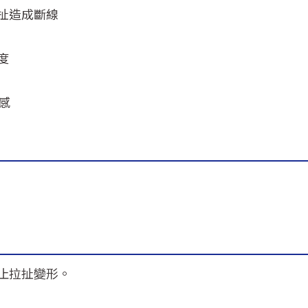
扯造成斷線
度
感
止拉扯變形。