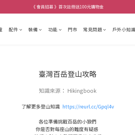
《 會員招募 》首次註冊送100元購物金
童
配件
裝備
功能
門市
常見問題
戶外小知
臺灣百岳登山攻略
知識來源： Hikingbook
了解更多登山知識
https://reurl.cc/Gpql4v
⠀⠀
各位準備挑戰百岳的小狼們
你是否對每座山的難度有疑惑