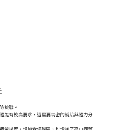
走
險挑戰。
體能有較高要求，還需要精密的補給與體力分
疲勞過度，增加受傷風險，也增加了高山症等