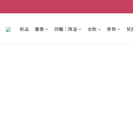
新品
優惠
防曬│降溫
女款
男款
兒