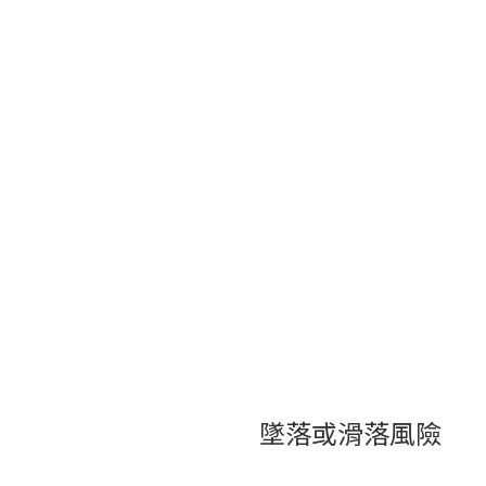
墜落或滑落風險