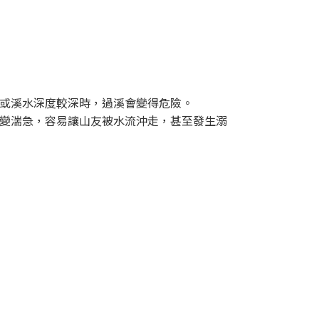
或溪水深度較深時，過溪會變得危險。
變湍急，容易讓山友被水流沖走，甚至發生溺