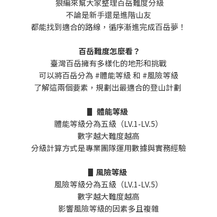
狼編來幫大家整理百岳難度分級
不論是新手還是進階山友
都能找到適合的路線，循序漸進完成百岳夢！
⠀⠀
百岳難度怎麼看？
臺灣百岳擁有多樣化的地形和挑戰
可以將百岳分為 #體能等級 和 #風險等級
了解這兩個要素，規劃出最適合的登山計劃
⠀⠀
▋
體能等級
體能等級分為五級（LV.1-LV.5）
數字越大難度越高
分級計算方式是專業團隊運用數據與實務經驗
⠀⠀
▋
風險等級
風險等級分為五級（LV.1-LV.5）
數字越大難度越高
影響風險等級的因素多且複雜