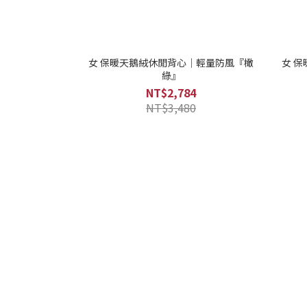
女 保暖天鵝絨休閒背心｜輕量防風『橄
女 
綠』
NT$2,784
NT$3,480