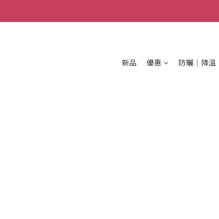
新品
優惠
防曬│降溫