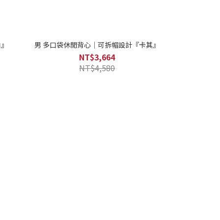
白』
男 多口袋休閒背心｜可拆帽設計『卡其』
男 多口袋休閒
NT$3,664
NT$4,580