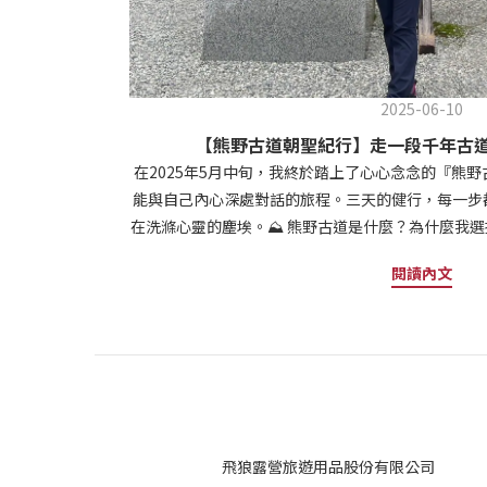
2025-06-10
【熊野古道朝聖紀行】走一段千年古
在2025年5月中旬，我終於踏上了心心念念的『熊
能與自己內心深處對話的旅程。三天的健行，每一步
在洗滌心靈的塵埃。⛰ 熊野古道是什麼？為什麼我
半島南部，橫跨和歌山、三重與奈良三縣，是通往熊
閱讀內文
大社、熊野速玉大社）的古老朝聖路。它不只是日本
之一，與西班牙的聖雅各之路齊名，被譽為東方的朝聖之
光旅遊局 )我選擇的是最經典的「中邊路」路線，
熊野本宮大社，沿途涵蓋古道三個最具代表性的路段
神與文化的洗禮。Day 1：那智山朝聖路段｜視覺與心
熊野那智大社 → 青岸渡寺 → 三重塔 → 飛瀧神社（那
（單程）• 所需時間 ：2.5～3 小時（含參觀）•
飛狼露營旅遊用品股份有限公司
一踏上大門坂，鋪著濕潤青苔的石板道就在兩側高聳