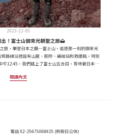
2023-12-05
出！富士山御來光朝聖之旅🗻
絢爛之旅，攀登日本之巔─富士山，追逐那一刻的御來光
這條路線沿途設有山屋、厠所、補給站和救援點，特別
中午12:45，我們踏上了富士山五合目，等待著日本登
適應了海拔2309公尺的高度。經過暖身運動和裝備檢
閱讀內文
歡呼聲，開始了這段壯闊的旅程。下午1:20，我們踏
景如畫。下午3:40，抵達七合目，路線變得陡峭，需
稍事休息，我們還為金剛杖留下了燃燒的印記。晚上
的白雲莊。一到山屋，大家迫不及待地準備晚餐，品嚐美
及待地催促大家進入夢鄉。晚上9:00，躺平，養精蓄
8月11日午夜00:00，凌晨時光起床，半小時後準時啟
震撼心靈的御來光。自以為已經很早出發了，卻驚覺整
電話 02-25675068#25 (例假日公休)
:15，我們抵達頂峰的晶屋，稍事休息，享受熱食補充