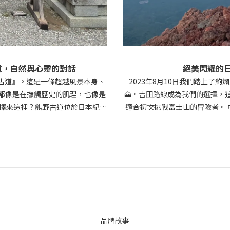
道，自然與心靈的對話
絕美閃耀的日
野古道』。這是一條超越風景本身、
2023年8月10日我們踏上了
都像是在撫觸歷史的肌理，也像是
🗻。吉田路線成為我們的選擇，
選擇來這裡？熊野古道位於日本紀伊
適合初次挑戰富士山的冒險者。 
野三山（熊野本宮大社、熊野那智
山導遊的指引。在這裡，我們順勢
三大古道之一，更是世界文化遺產
查，我們聽著導遊的鼓勵和同伴的
道。( 圖片來源 : 田邊市熊野觀
上登山征程，一開始路況良好，風
三天的行程從那智山出發，一路走到
要攀爬，人潮漸漸擁擠。在此
。這段旅程，不只是健行，更是精
7:40，我們終於來到了八合目
靈的雙重震撼📍路線 ：大門坂 →
味的咖哩飯。吃飽飯後，領隊迫不
智瀑布）• 總距離 ：約 3–4 公里
銳，為明日的冒險備戰。 2023年
 難度 ：低至中（大門坂為階梯陡坡）
程攀登富士山山頂，大夥期待那
品牌故事
的杉林簇擁下展開，瞬間讓人置身
條路上都是同路的登山者。凌晨3