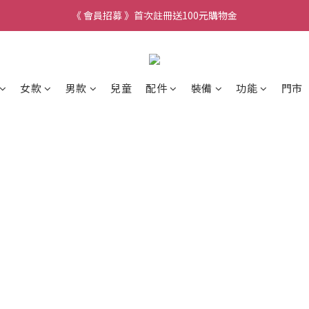
《 會員招募 》首次註冊送100元購物金
女款
男款
兒童
配件
裝備
功能
門市