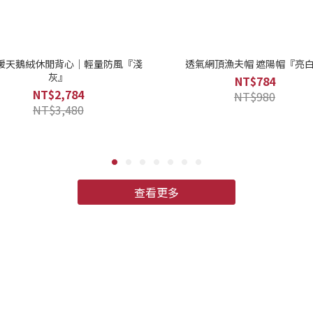
保暖天鵝絨休閒背心｜輕量防風『淺
透氣網頂漁夫帽 遮陽帽『亮
灰』
NT$784
NT$2,784
NT$980
NT$3,480
查看更多