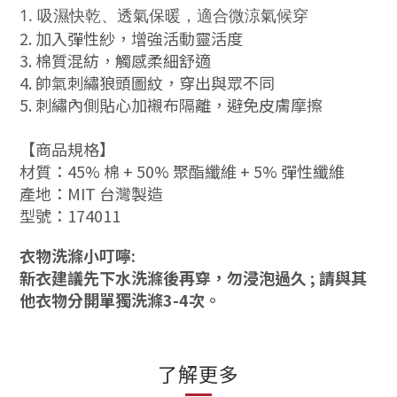
1. 吸濕快乾、透氣保暖，適合微涼氣候穿
2. 加入彈性紗，增強活動靈活度
3. 棉質混紡，觸感柔細舒適
4. 帥氣刺繡狼頭圖紋，穿出與眾不同
5. 刺繡內側貼心加襯布隔離，避免皮膚摩擦
【商品規格】
材質
：45
% 棉 + 50% 聚酯纖維 + 5% 彈性纖維
產地
：
MIT 台灣製造
型號
：174011
衣物洗滌小叮嚀:
新衣建議先下水洗滌後再穿，勿浸泡過久 ; 請與其
他衣物分開單獨洗滌3-4次。
了解更多