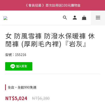
《 會員招募 》首次註冊送100元購物金
女 防風雪褲 防潑水保暖褲 休
閒褲 (厚刷毛內裡)『岩灰』
型號：155216
全店，全館990免運
NT$5,024
NT$6,280