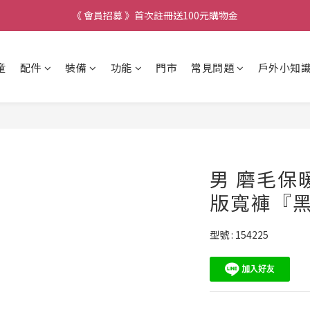
《 會員招募 》首次註冊送100元購物金
童
配件
裝備
功能
門市
常見問題
戶外小知
男 磨毛保
版寬褲『
型號 : 154225