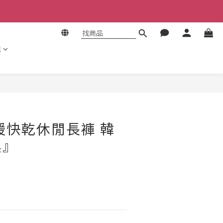
識
立即購買
暖快乾休閒長褲 韓
黑』