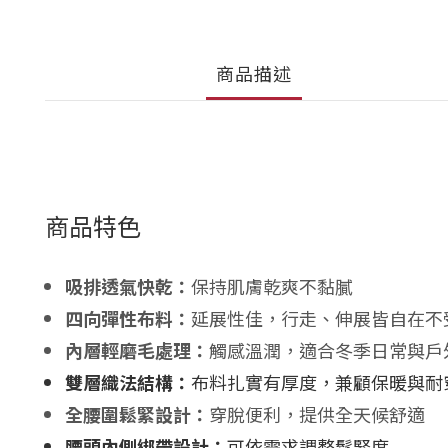
商品描述
商品特色
吸排透氣快乾：
保持肌膚乾爽不黏膩
四向彈性布料：
延展性佳，行走、伸展皆自在不
內層輕磨毛處理：
觸感溫潤，適合冬季日常與戶
雙層織法結構：
布料扎實有厚度，兼顧保暖與耐
全腰圍鬆緊設計：
穿脫便利，提供全天候舒適
腰頭內側綁帶設計：
可依需求調整鬆緊度