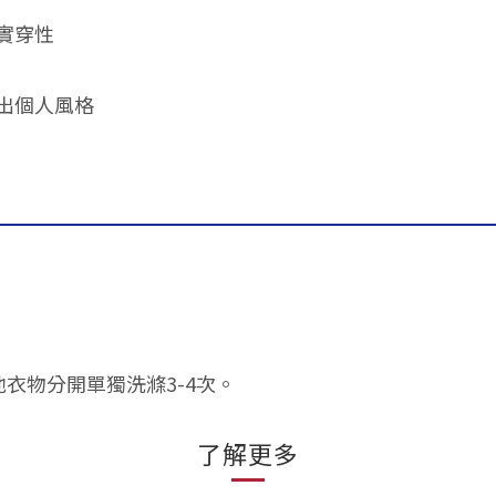
實穿性
出個人風格
他衣物分開單獨洗滌3-4次。
了解更多