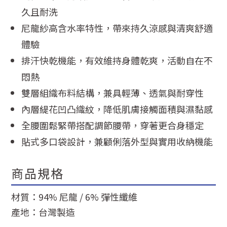
久且耐洗
尼龍紗高含水率特性，帶來持久涼感與清爽舒適
體驗
排汗快乾機能，有效維持身體乾爽，活動自在不
悶熱
雙層組織布料結構，兼具輕薄、透氣與耐穿性
內層緹花凹凸織紋，降低肌膚接觸面積與濕黏感
全腰圍鬆緊帶搭配調節腰帶，穿著更合身穩定
貼式多口袋設計，兼顧俐落外型與實用收納機能
商品規格
材質：94% 尼龍 / 6% 彈性纖維
產地：台灣製造