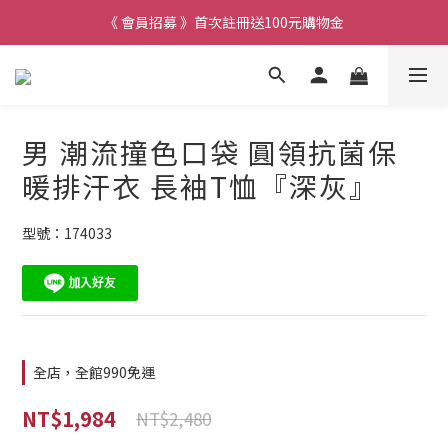
《 會員招募 》首次註冊送100元購物金
男 潮流撞色口袋 圓領抗菌保
暖排汗衣 長袖T恤『深灰』
型號：174033
全店，全館990免運
NT$1,984
NT$2,480