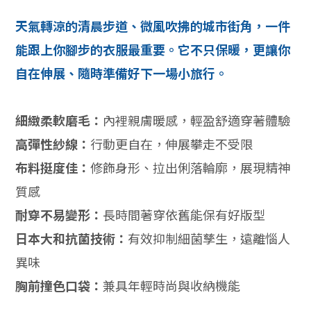
天氣轉涼的清晨步道、微風吹拂的城市街角，一件
能跟上你腳步的衣服最重要。它不只保暖，更讓你
自在伸展、隨時準備好下一場小旅行。
細緻柔軟磨毛：
內裡親膚暖感，輕盈舒適穿著體驗
高彈性紗線：
行動更自在，伸展攀走不受限
布料挺度佳：
修飾身形、拉出俐落輪廓，展現精神
質感
耐穿不易變形：
長時間著穿依舊能保有好版型
日本大和抗菌技術：
有效抑制細菌孳生，遠離惱人
異味
胸前撞色口袋：
兼具年輕時尚與收納機能