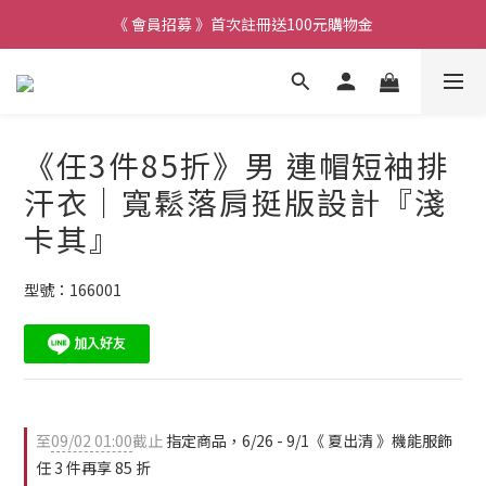
《 會員招募 》首次註冊送100元購物金
《任3件85折》男 連帽短袖排
汗衣｜寬鬆落肩挺版設計『淺
卡其』
型號：166001
至
09/02 01:00
截止
指定商品，6/26 - 9/1《 夏出清 》機能服飾
任 3 件再享 85 折