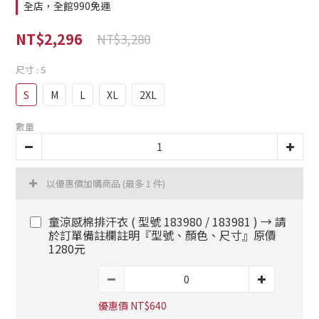
全店，全館990免運
NT$2,296
NT$3,280
尺寸
: S
S
M
L
XL
2XL
數量
以優惠價加購商品
(最多 1 件)
童涼感棉排汗衣 ( 型號 183980 / 183981 ) → 請
於訂單備註欄註明『型號、顏色、尺寸』原價
1280元
優惠價 NT$640