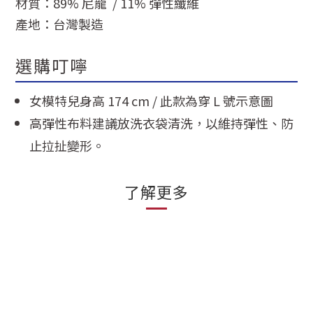
材質：89% 尼龍 / 11% 彈性纖維
產地：
台灣製造
選購叮嚀
女模特兒身高 174 cm / 此款為穿 L 號示意圖
高彈性布料建議放洗衣袋清洗，以維持彈性、防
止拉扯變形。
了解更多