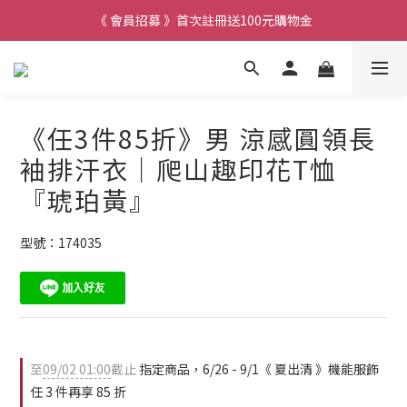
《 會員招募 》首次註冊送100元購物金
《任3件85折》男 涼感圓領長
袖排汗衣｜爬山趣印花T恤
『琥珀黃』
型號：174035
至
09/02 01:00
截止
指定商品，6/26 - 9/1《 夏出清 》機能服飾
任 3 件再享 85 折