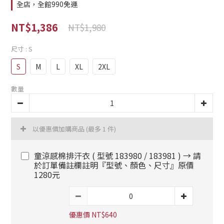
全店，全館990免運
NT$1,386
NT$1,980
尺寸
: S
S
M
L
XL
2XL
數量
以優惠價加購商品
(最多 1 件)
童涼感棉排汗衣 ( 型號 183980 / 183981 ) → 請
於訂單備註欄註明『型號、顏色、尺寸』原價
1280元
優惠價 NT$640