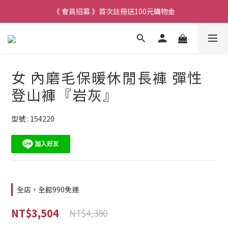
《 會員招募 》首次註冊送100元購物金
女 內磨毛保暖休閒長褲 彈性
登山褲『岩灰』
型號 : 154220
全店，全館990免運
NT$3,504
NT$4,380