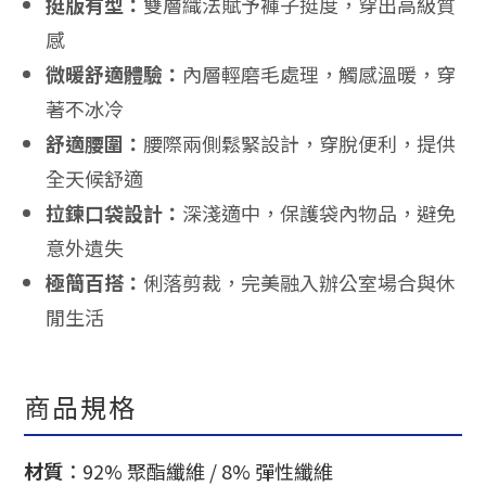
挺版有型：
雙層織法賦予褲子挺度，穿出高級質
感
微暖舒適體驗：
內層輕磨毛處理，觸感溫暖，穿
著不冰冷
舒適腰圍：
腰際兩側鬆緊設計，穿脫便利，提供
全天候舒適
拉鍊口袋設計：
深淺適中，保護袋內物品，避免
意外遺失
極簡百搭：
俐落剪裁，完美融入辦公室場合與休
閒生活
商品規格
材質
：92% 聚酯纖維 / 8% 彈性纖維