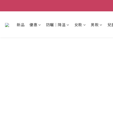
新品
優惠
防曬│降溫
女款
男款
兒