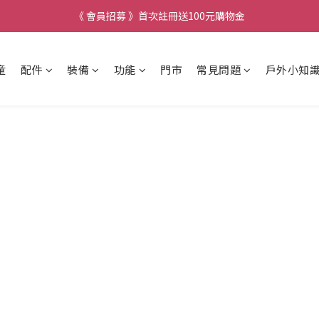
《 會員招募 》首次註冊送100元購物金
童
配件
裝備
功能
門市
常見問題
戶外小知